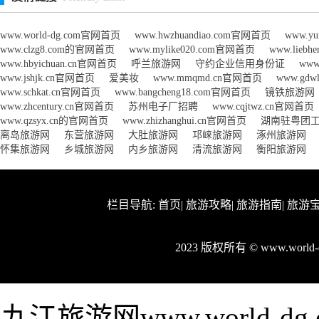
www.world-dg.com官网首页
www.hwzhuandiao.com官网首页
www.y
www.clzg8.com的官网首页
www.mylike020.com官网首页
www.liebh
www.hbyichuan.cn官网首页
呼兰旅游网
守约企业信用身份证
www
www.jshjk.cn官网首页
爱美妆
www.mmqmd.cn官网首页
www.gd
www.schkat.cn官网首页
www.bangcheng18.com官网首页
镜铁旅游网
www.zhcentury.cn官网首页
苏州电子厂招聘
www.cqjtwz.cn官网首页
www.qzsyx.cn的官网首页
www.zhizhanghui.cn官网首页
湖南驻粤团
离岛旅游网
东营旅游网
大肚旅游网
邛崃旅游网
涿州旅游网
怀集旅游网
乡城旅游网
内乡旅游网
清流旅游网
衡阳旅游网
栏目导航:
首页
|
旅游攻略
|
旅游指南
|
旅游
2023 版权所有 © www.worl
九江旅游网www.world-