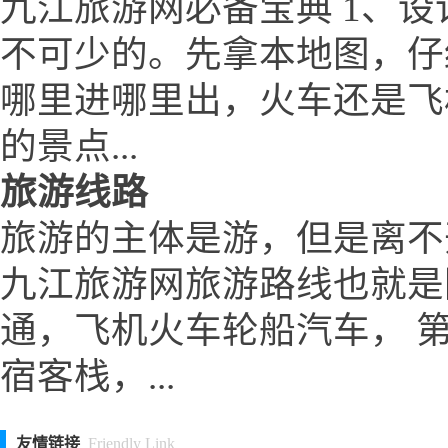
九江旅游网必备宝典 1、设
不可少的。先拿本地图，仔
哪里进哪里出，火车还是飞
的景点...
旅游线路
旅游的主体是游，但是离不
九江旅游网旅游路线也就是
通，飞机火车轮船汽车， 
宿客栈，...
友情链接
Friendly Link