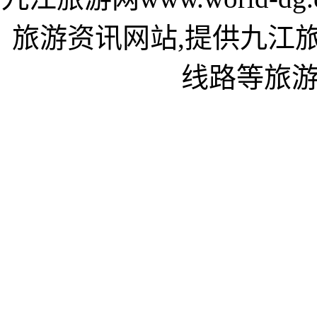
旅游资讯网站,提供九江
线路等旅